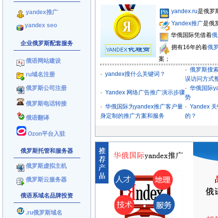
yandex.ru
是俄罗
yandex推广
Yandex推广
是俄
yandex seo
华俄国际凭借着
俄
企业俄罗斯配套服务
拥有16年的着
俄
案；
俄语网站建设
·
俄罗斯搜索
·
yandex搜什么关键词？
ru域名注册
误访问方式
俄罗斯公司注册
·
华俄国际y
·
Yandex 网络广告推广演示步骤
势
俄罗斯电话转接
·
华俄国际为yandex推广客户量
·
Yandex
身定制的推广方案和服务
的？
俄语翻译
Ozon平台入驻
俄罗斯托管和服务器
俄罗斯虚拟主机
俄罗斯云服务器
俄语系域名品牌投资
.ru俄罗斯域名