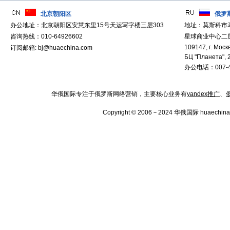
北京朝阳区
俄罗
办公地址：北京朝阳区安慧东里15号天运写字楼三层303
地址：莫斯科市
咨询热线：010-64926602
星球商业中心二层
109147, г. Москв
订阅邮箱: bj@huaechina.com
БЦ "Планета", 
办公电话：007-4
华俄国际专注于俄罗斯网络营销，主要核心业务有
yandex推广
、
Copyright © 2006－2024 华俄国际 huaechina.co