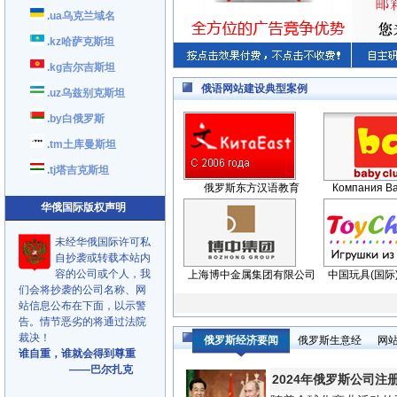
.ua乌克兰域名
.kz哈萨克斯坦
.kg吉尔吉斯坦
俄语网站建设典型案例
.uz乌兹别克斯坦
.by白俄罗斯
.tm土库曼斯坦
.tj塔吉克斯坦
俄罗斯东方汉语教育
Компания Ba
华俄国际版权声明
未经华俄国际许可私
自抄袭或转载本站内
容的公司或个人，我
上海博中金属集团有限公司
中国玩具(国际
们会将抄袭的公司名称、网
站信息公布在下面，以示警
告。情节恶劣的将通过法院
裁决！
俄罗斯经济要闻
俄罗斯生意经
网
谁自重，谁就会得到尊重
——巴尔扎克
2024年俄罗斯公司