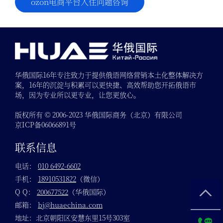
ozon电商平台入住问题咨询
华俄国际16年专注致力于提供俄语网络营销本土化整体解决方
案，16年的沉淀与积累可以更快捷、高效帮助您开拓俄语市
场，因为专业所以更专业，让您更放心。
版权所有 © 2006-2023 华俄国际商务（北京）有限公司
京ICP备06066891号
联系信息
电话：
010 6492-6602
手机：
18910531822
（微信）
Q Q：
200677522
（华俄国际）
邮箱：
bj@huaechina.com
地址：北京朝阳区安慧东里15号303室