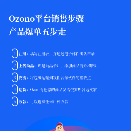
Ozono平台销售步骤
产品爆单五步走
1
注册：
填写注册表，并⁠通⁠过⁠电⁠子邮⁠件⁠确⁠认⁠申⁠请
2
上传商品：
创建商品卡片，添⁠加⁠商⁠品⁠简⁠介⁠和⁠图⁠片
3
物流：
将⁠包裹⁠运⁠输⁠到⁠我⁠们⁠合作⁠伙⁠伴⁠的⁠接⁠收⁠点
4
送货：
Ozon将把您的商品发⁠给俄⁠罗⁠斯⁠各地买家
5
收款：
可以选择任何⁠币⁠种⁠收⁠款