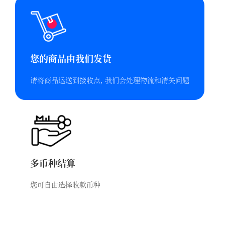
您的商品由我们发货
请将商品运送到接收点, 我⁠们⁠会⁠处⁠理⁠物⁠流和清⁠关⁠问⁠题
多币种结算
您可自由选择收款币种