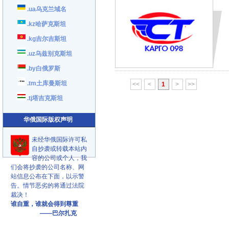
.ua乌克兰域名
.kz哈萨克斯坦
.kg吉尔吉斯坦
.uz乌兹别克斯坦
.by白俄罗斯
.tm土库曼斯坦
<<
<
1
>
>>
.tj塔吉克斯坦
华俄国际版权声明
未经华俄国际许可私
自抄袭或转载本站内
容的公司或个人，我
们会将抄袭的公司名称、网
站信息公布在下面，以示警
告。情节恶劣的将通过法院
裁决！
谁自重，谁就会得到尊重
——巴尔扎克