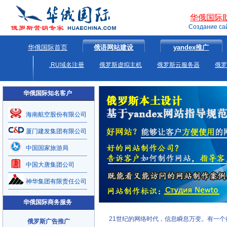
华俄国际
Создание са
华俄国际首页
俄语网站建设
yandex推广
.RU域名注册
俄罗斯虚拟主机
俄罗斯云服务器
俄罗
华俄国际知名客户
海南航空股份有限公司
厦门建发集团有限公司
中国国家旅游局
中国大唐集团公司
神华集团有限责任公司
华俄国际商务服务
21世纪的网络时代，信息瞬息万变。有一个
俄罗斯广告推广