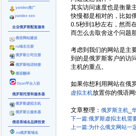
其实访问速度也是衡量
yandex推广
快慢都是相对的，比如
yandex seo
0.5秒到1秒左右，然而
企业俄罗斯配套服务
而怎么去取舍这个问题
俄语网站建设
ru域名注册
考虑到我们的网站是主
俄罗斯公司注册
到的是俄罗斯客户的访
俄罗斯电话转接
主机的重点。
俄语翻译
如果你想利用网站在俄
Ozon平台入驻
放置你的俄语网
虚拟主机
俄罗斯托管和服务器
俄罗斯虚拟主机
文章整理：
_
俄罗斯主机
俄罗斯云服务器
下一篇:俄罗斯虚拟主机需要
俄语系域名品牌投资
上一篇:为什么俄文网站一定
.ru俄罗斯域名