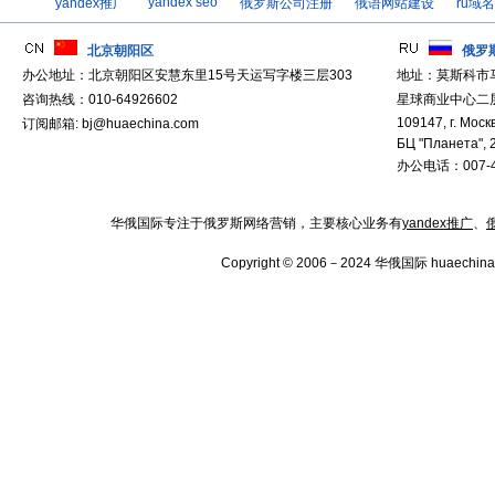
yandex seo
yandex推广
俄罗斯公司注册
俄语网站建设
ru域
北京朝阳区
俄罗
办公地址：北京朝阳区安慧东里15号天运写字楼三层303
地址：莫斯科市
咨询热线：010-64926602
星球商业中心二层
109147, г. Москв
订阅邮箱: bj@huaechina.com
БЦ "Планета", 
办公电话：007-4
华俄国际专注于俄罗斯网络营销，主要核心业务有
yandex推广
、
Copyright © 2006－2024 华俄国际 huaechina.co