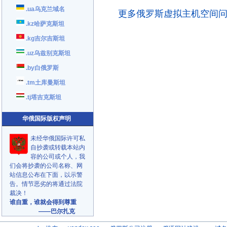
.ua乌克兰域名
更多俄罗斯虚拟主机空间
.kz哈萨克斯坦
.kg吉尔吉斯坦
.uz乌兹别克斯坦
.by白俄罗斯
.tm土库曼斯坦
.tj塔吉克斯坦
华俄国际版权声明
未经华俄国际许可私
自抄袭或转载本站内
容的公司或个人，我
们会将抄袭的公司名称、网
站信息公布在下面，以示警
告。情节恶劣的将通过法院
裁决！
谁自重，谁就会得到尊重
——巴尔扎克