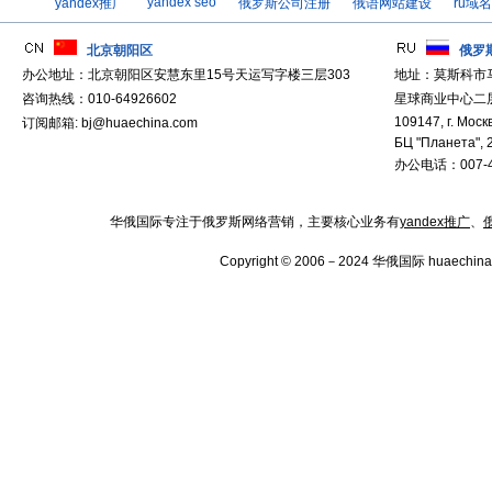
yandex seo
yandex推广
俄罗斯公司注册
俄语网站建设
ru域
北京朝阳区
俄罗
办公地址：北京朝阳区安慧东里15号天运写字楼三层303
地址：莫斯科市
咨询热线：010-64926602
星球商业中心二层
109147, г. Москв
订阅邮箱: bj@huaechina.com
БЦ "Планета", 
办公电话：007-4
华俄国际专注于俄罗斯网络营销，主要核心业务有
yandex推广
、
Copyright © 2006－2024 华俄国际 huaechina.co