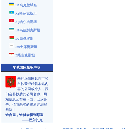
.ua乌克兰域名
.kz哈萨克斯坦
.kg吉尔吉斯坦
.uz乌兹别克斯坦
.by白俄罗斯
.tm土库曼斯坦
.tj塔吉克斯坦
华俄国际版权声明
未经华俄国际许可私
自抄袭或转载本站内
容的公司或个人，我
们会将抄袭的公司名称、网
站信息公布在下面，以示警
告。情节恶劣的将通过法院
裁决！
谁自重，谁就会得到尊重
——巴尔扎克