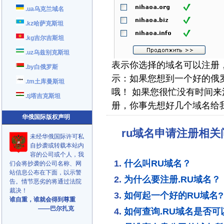
.ua乌克兰域名
.kz哈萨克斯坦
.kg吉尔吉斯坦
.uz乌兹别克斯坦
表示你选择的域名可以注册
.by白俄罗斯
示：如果您想到一个好的俄
.tm土库曼斯坦
哦！ 如果您很忙没有时间
.tj塔吉克斯坦
册，你事先想好几个域名给
华俄国际版权声明
ru域名申请注册相
未经华俄国际许可私
自抄袭或转载本站内
容的公司或个人，我
什么叫RU域名？
们会将抄袭的公司名称、网
站信息公布在下面，以示警
为什么要注册.RU域名？
告。情节恶劣的将通过法院
裁决！
如何起一个好的RU域名?
谁自重，谁就会得到尊重
——巴尔扎克
如何查询.RU域名是否可