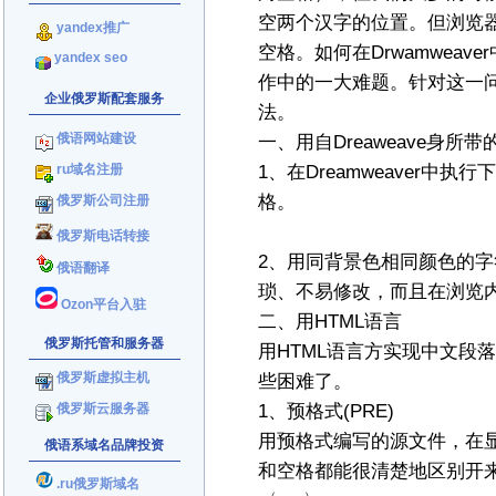
空两个汉字的位置。但浏览
yandex推广
空格。如何在Drwamwea
yandex seo
作中的一大难题。针对这一
企业俄罗斯配套服务
法。
俄语网站建设
一、用自Dreaweave身所带
ru域名注册
1、在Dreamweaver中
格。
俄罗斯公司注册
俄罗斯电话转接
2、用同背景色相同颜色的
俄语翻译
琐、不易修改，而且在浏览
Ozon平台入驻
二、用HTML语言
俄罗斯托管和服务器
用HTML语言方实现中文段
俄罗斯虚拟主机
些困难了。
俄罗斯云服务器
1、预格式(PRE)
用预格式编写的源文件，在
俄语系域名品牌投资
和空格都能很清楚地区别
.ru俄罗斯域名