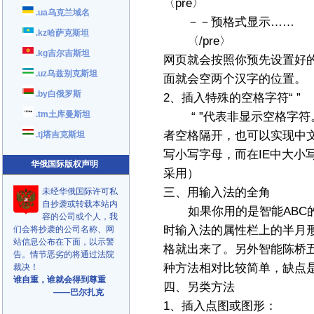
〈pre〉
.ua乌克兰域名
－－预格式显示……
.kz哈萨克斯坦
〈/pre〉
.kg吉尔吉斯坦
网页就会按照你预先设置好的
.uz乌兹别克斯坦
面就会空两个汉字的位置。
.by白俄罗斯
2、插入特殊的空格字符“ ”
.tm土库曼斯坦
“ ”代表非显示空格字符。
者空格隔开，也可以实现中文段落
.tj塔吉克斯坦
写小写字母，而在IE中大小
华俄国际版权声明
采用）
三、用输入法的全角
未经华俄国际许可私
自抄袭或转载本站内
如果你用的是智能ABC的拼
容的公司或个人，我
时输入法的属性栏上的半月
们会将抄袭的公司名称、网
站信息公布在下面，以示警
格就出来了。另外智能陈桥
告。情节恶劣的将通过法院
种方法相对比较简单，缺点
裁决！
谁自重，谁就会得到尊重
四、另类方法
——巴尔扎克
1、插入点图或图形：