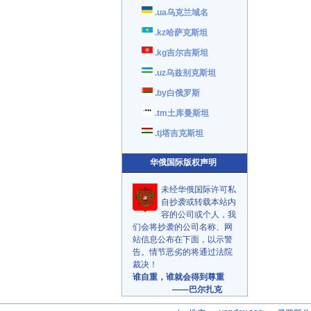
.ua乌克兰域名
.kz哈萨克斯坦
.kg吉尔吉斯坦
.uz乌兹别克斯坦
.by白俄罗斯
.tm土库曼斯坦
.tj塔吉克斯坦
华俄国际版权声明
未经华俄国际许可私
自抄袭或转载本站内
容的公司或个人，我
们会将抄袭的公司名称、网
站信息公布在下面，以示警
告。情节恶劣的将通过法院
裁决！
谁自重，谁就会得到尊重
——巴尔扎克