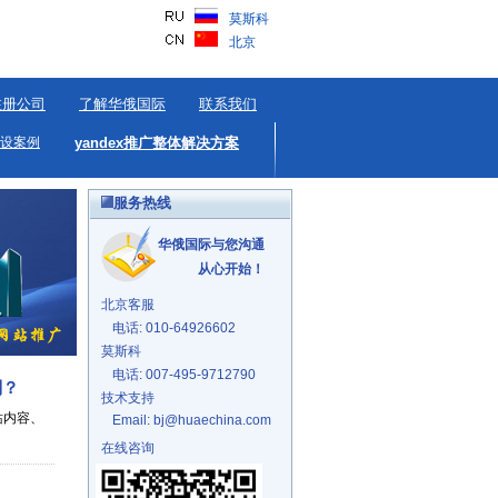
莫斯科
北京
注册公司
了解华俄国际
联系我们
设案例
yandex推广整体解决方案
服务热线
华俄国际与您沟通
从心开始！
北京客服
电话: 010-64926602
莫斯科
电话: 007-495-9712790
别？
技术支持
站内容、
Email: bj@huaechina.com
在线咨询