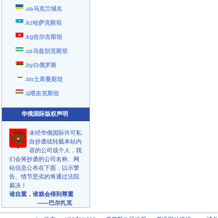
.ua乌克兰域名
.kz哈萨克斯坦
.kg吉尔吉斯坦
.uz乌兹别克斯坦
.by白俄罗斯
.tm土库曼斯坦
.tj塔吉克斯坦
华俄国际版权声明
未经华俄国际许可私
自抄袭或转载本站内
容的公司或个人，我
们会将抄袭的公司名称、网
站信息公布在下面，以示警
告。情节恶劣的将通过法院
裁决！
谁自重，谁就会得到尊重
——巴尔扎克