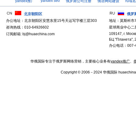
yandex seo
yandex推广
俄罗斯公司注册
俄语网站建设
ru域
北京朝阳区
俄罗
办公地址：北京朝阳区安慧东里15号天运写字楼三层303
地址：莫斯科市
咨询热线：010-64926602
星球商业中心二层
109147, г. Москв
订阅邮箱: bj@huaechina.com
БЦ "Планета", 
办公电话：007-4
华俄国际专注于俄罗斯网络营销，主要核心业务有
yandex推广
、
Copyright © 2006－2024 华俄国际 huaechina.co