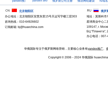
yandex seo
yandex推广
俄罗斯公司注册
俄语网站建设
ru域
北京朝阳区
俄罗
办公地址：北京朝阳区安慧东里15号天运写字楼三层303
地址：莫斯科市
咨询热线：010-64926602
星球商业中心二层
109147, г. Москв
订阅邮箱: bj@huaechina.com
БЦ "Планета", 
办公电话：007-4
华俄国际专注于俄罗斯网络营销，主要核心业务有
yandex推广
、
Copyright © 2006－2024 华俄国际 huaechina.co