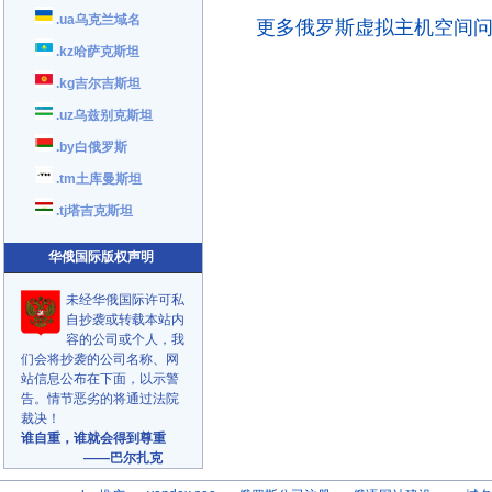
.ua乌克兰域名
更多俄罗斯虚拟主机空间
.kz哈萨克斯坦
.kg吉尔吉斯坦
.uz乌兹别克斯坦
.by白俄罗斯
.tm土库曼斯坦
.tj塔吉克斯坦
华俄国际版权声明
未经华俄国际许可私
自抄袭或转载本站内
容的公司或个人，我
们会将抄袭的公司名称、网
站信息公布在下面，以示警
告。情节恶劣的将通过法院
裁决！
谁自重，谁就会得到尊重
——巴尔扎克