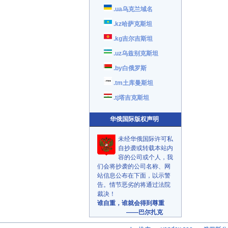
.ua乌克兰域名
.kz哈萨克斯坦
.kg吉尔吉斯坦
.uz乌兹别克斯坦
.by白俄罗斯
.tm土库曼斯坦
.tj塔吉克斯坦
华俄国际版权声明
未经华俄国际许可私
自抄袭或转载本站内
容的公司或个人，我
们会将抄袭的公司名称、网
站信息公布在下面，以示警
告。情节恶劣的将通过法院
裁决！
谁自重，谁就会得到尊重
——巴尔扎克