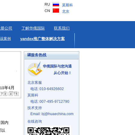
莫斯科
北京
注册公司
了解华俄国际
联系我们
设案例
yandex推广整体解决方案
服务热线
华俄国际与您沟通
从心开始！
北京客服
电话: 010-64926602
2
3
4
5
莫斯科
电话: 007-495-9712790
技术支持
Email: bj@huaechina.com
在线咨询
，国内
可以