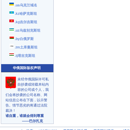
.ua乌克兰域名
.kz哈萨克斯坦
.kg吉尔吉斯坦
.uz乌兹别克斯坦
.by白俄罗斯
.tm土库曼斯坦
.tj塔吉克斯坦
华俄国际版权声明
未经华俄国际许可私
自抄袭或转载本站内
容的公司或个人，我
们会将抄袭的公司名称、网
站信息公布在下面，以示警
告。情节恶劣的将通过法院
裁决！
谁自重，谁就会得到尊重
——巴尔扎克