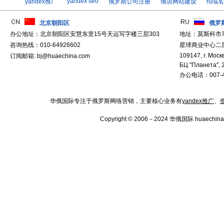
yandex seo
yandex推广
俄罗斯公司注册
俄语网站建设
ru域
北京朝阳区
俄罗
办公地址：北京朝阳区安慧东里15号天运写字楼三层303
地址：莫斯科市
咨询热线：010-64926602
星球商业中心二层
109147, г. Москв
订阅邮箱: bj@huaechina.com
БЦ "Планета", 
办公电话：007-4
华俄国际专注于俄罗斯网络营销，主要核心业务有
yandex推广
、
Copyright © 2006－2024 华俄国际 huaechina.co