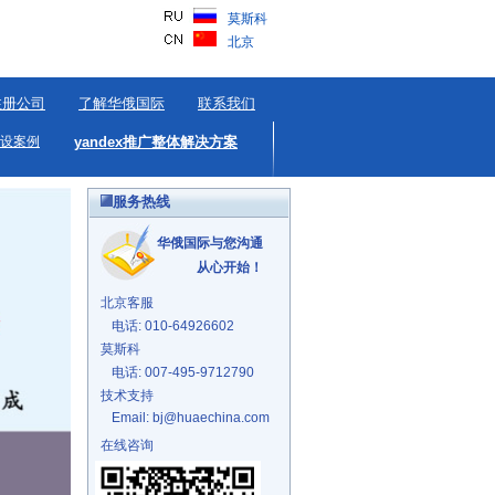
莫斯科
北京
注册公司
了解华俄国际
联系我们
设案例
yandex推广整体解决方案
服务热线
华俄国际与您沟通
从心开始！
北京客服
电话: 010-64926602
莫斯科
电话: 007-495-9712790
技术支持
Email: bj@huaechina.com
在线咨询