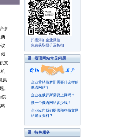
合参
关两
扫描添加企业微信
协议
免费获取报价及折扣
 俄
俄语网站常见问题
供支
单机
机集
企业营销俄罗斯需要什么样的
俄语网站？
题。
企业在俄罗斯需要上网吗？
尔滨
做一个俄语网站多少钱？
战略
企业应向我们提供那些俄文网
站建设资料？
特色服务