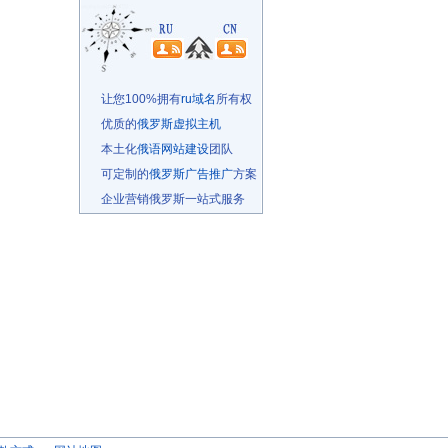
让您100%拥有
ru域名
所有权
优质的
俄罗斯虚拟主机
本土化
俄语网站建设
团队
可定制的
俄罗斯广告推广
方案
企业营销俄罗斯一站式服务