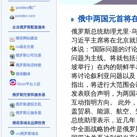
yandex推广
yandex seo
俄中两国元首将
企业俄罗斯配套服务
俄罗斯总统助理尤里·
俄语网站建设
习近平主席将在北京就
ru域名注册
体说："国际问题的讨
俄罗斯公司注册
问题为主线。将就包括
俄罗斯电话转接
坡举行）在内的朝鲜半
俄语翻译
将讨论叙利亚问题以及
指出，将进行大范围会
Ozon平台入驻
发表联合声明，为两国
俄罗斯托管和服务器
互动指明方向。 此外
俄罗斯虚拟主机
盖贸易、能源、航空、
俄罗斯云服务器
总统助理表示，近几年
俄语系域名品牌投资
中全面战略协作是俄罗
.ru俄罗斯域名