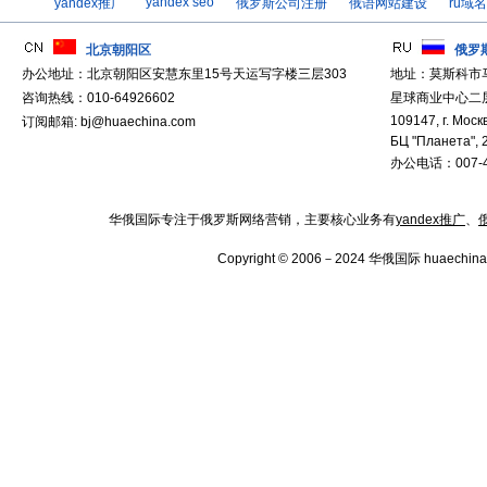
yandex seo
yandex推广
俄罗斯公司注册
俄语网站建设
ru域
北京朝阳区
俄罗
办公地址：北京朝阳区安慧东里15号天运写字楼三层303
地址：莫斯科市
咨询热线：010-64926602
星球商业中心二层
109147, г. Москв
订阅邮箱: bj@huaechina.com
БЦ "Планета", 
办公电话：007-4
华俄国际专注于俄罗斯网络营销，主要核心业务有
yandex推广
、
Copyright © 2006－2024 华俄国际 huaechina.co