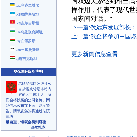
国双边关系达到相当高
.ua乌克兰域名
样作用，代表了现代世
.kz哈萨克斯坦
国家间对话。"
.kg吉尔吉斯坦
下一篇:俄远东发展部长：
.uz乌兹别克斯坦
上一篇:俄企将参加中国燃
.by白俄罗斯
.tm土库曼斯坦
更多新闻信息查看
.tj塔吉克斯坦
华俄国际版权声明
未经华俄国际许可私
自抄袭或转载本站内
容的公司或个人，我
们会将抄袭的公司名称、网
站信息公布在下面，以示警
告。情节恶劣的将通过法院
裁决！
谁自重，谁就会得到尊重
——巴尔扎克