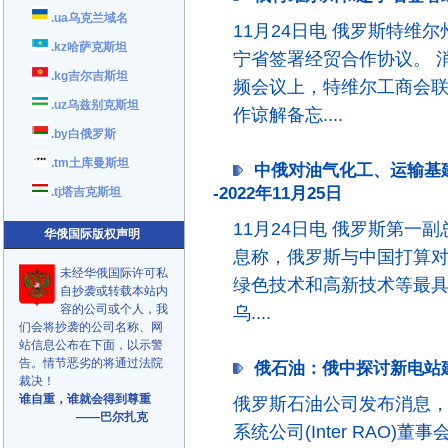
.ua乌克兰域名
11月24日电 俄罗斯特
.kz哈萨克斯坦
宁省签署经贸合作协议。 消
.kg吉尔吉斯坦
频会议上，特维尔工商会
.uz乌兹别克斯坦
作谅解备忘....
.by白俄罗斯
.tm土库曼斯坦
中俄对油气化工、运输基
-2022年11月25日
.tj塔吉克斯坦
11月24日电 俄罗斯第一
华俄国际版权声明
息称，俄罗斯与中国打算
未经华俄国际许可私
绿色技术和高新技术等最具
自抄袭或转载本站内
容的公司或个人，我
乌....
们会将抄袭的公司名称、网
站信息公布在下面，以示警
告。情节恶劣的将通过法院
俄石油：俄中探讨新电站建设
裁决！
谁自重，谁就会得到尊重
俄罗斯石油公司发布消息
——巴尔扎克
系统公司(Inter RAO