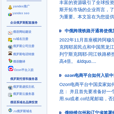
丰富的资源吸引了全球投资
yandex推广
斯开拓市场的企业而言，
yandex seo
为重要。本文旨在为您提供一个
企业俄罗斯配套服务
中俄跨境铁路开通将使俄罗斯
俄语网站建设
ru域名注册
2022年11月首座横跨阿
俄罗斯公司注册
克阔耶居民点和中国黑龙
列宁斯克阔耶-同江铁路桥
俄罗斯电话转接
高4倍。 &ldquo....
俄语翻译
Ozon平台入驻
ozon电商平台如何入驻中国卖
俄罗斯托管和服务器
Ozon电商平台中国卖家
俄罗斯虚拟主机
息： 并且首先要准备好一
俄罗斯云服务器
用.su或者.co结尾邮箱，否
俄语系域名品牌投资
.ru俄罗斯域名
俄特维尔州和辽宁省签署经贸