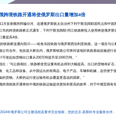
俄跨境铁路开通将使俄罗斯出口量增加4倍
2年11月首座横跨阿穆尔河、连通俄罗斯犹太自治州下列宁斯克阔耶居民点和中国
江市的跨境铁路桥正式通车，下列宁斯克阔耶-同江铁路桥投入使用将使俄罗斯
口量提高4倍。
通的铁路桥连通向阳川——哈鱼岛段铁路与俄罗斯西伯利亚铁路。这一项目与公
掘公司合作。包括该大桥在内，俄罗斯铁路公司将对该地区铁路基础设施进行
计可使起始货物出口量从200万吨提升至1000万吨。”
指出：“与公路相比，铁路桥使货运量有机会得到大幅提高。出口的货物有矿石
食、化工品和设备。从中国运出的有商品、电子产品、车辆和机械，这些便于
输的货物。大桥的运行使运输有机会覆盖更遥远的国家。”
俄跨境铁路开通将给中俄的铁路运输提供更快和更高的效率，对于中俄贸易有
。
:2024年俄罗斯公司注册流程及要求完全指南，您的北京-莫斯科专业服务伙伴..