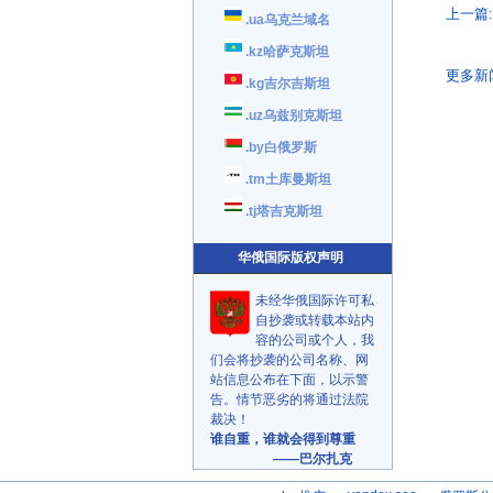
上一篇:
.ua乌克兰域名
.kz哈萨克斯坦
更多新
.kg吉尔吉斯坦
.uz乌兹别克斯坦
.by白俄罗斯
.tm土库曼斯坦
.tj塔吉克斯坦
华俄国际版权声明
未经华俄国际许可私
自抄袭或转载本站内
容的公司或个人，我
们会将抄袭的公司名称、网
站信息公布在下面，以示警
告。情节恶劣的将通过法院
裁决！
谁自重，谁就会得到尊重
——巴尔扎克