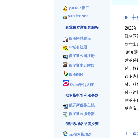
yandex推广
yandex seo
中
企业俄罗斯配套服务
202
江省同
俄语网站建设
对华出
ru域名注册
“新开
俄罗斯公司注册
营的采
俄罗斯电话转接
造，预
俄语翻译
该专家
林、粮
Ozon平台入驻
装箱运
俄罗斯托管和服务器
新的中
俄罗斯虚拟主机
的意义
俄罗斯云服务器
俄语系域名品牌投资
下一篇
.ru俄罗斯域名