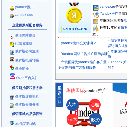
yandex.ru
是俄罗
yandex推广
Yandex推广
是俄
yandex seo
华俄国际凭借着
俄
企业俄罗斯配套服务
拥有16年的着
俄
案；
俄语网站建设
·
俄罗斯搜索
·
yandex搜什么关键词？
ru域名注册
误访问方式
俄罗斯公司注册
·
华俄国际y
·
Yandex 网络广告推广演示步骤
势
俄罗斯电话转接
·
华俄国际为yandex推广客户量
·
Yandex
身定制的推广方案和服务
的？
俄语翻译
Ozon平台入驻
俄罗斯托管和服务器
俄罗斯虚拟主机
俄罗斯云服务器
俄语系域名品牌投资
.ru俄罗斯域名