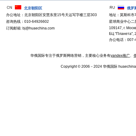
北京朝阳区
俄罗
办公地址：北京朝阳区安慧东里15号天运写字楼三层303
地址：莫斯科市
咨询热线：010-64926602
星球商业中心二层
109147, г. Москв
订阅邮箱: bj@huaechina.com
БЦ "Планета", 
办公电话：007-4
华俄国际专注于俄罗斯网络营销，主要核心业务有
yandex推广
、
Copyright © 2006－2024 华俄国际 huaechina.co