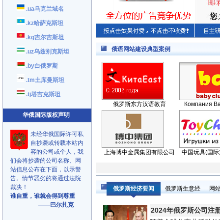
.ua乌克兰域名
.kz哈萨克斯坦
.kg吉尔吉斯坦
俄语网站建设典型案例
.uz乌兹别克斯坦
.by白俄罗斯
.tm土库曼斯坦
.tj塔吉克斯坦
俄罗斯东方汉语教育
Компания Ba
华俄国际版权声明
未经华俄国际许可私
自抄袭或转载本站内
容的公司或个人，我
上海博中金属集团有限公司
中国玩具(国际
们会将抄袭的公司名称、网
站信息公布在下面，以示警
告。情节恶劣的将通过法院
裁决！
俄罗斯经济要闻
俄罗斯生意经
网
谁自重，谁就会得到尊重
——巴尔扎克
2024年俄罗斯公司